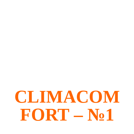
CLIMACOM
FORT – №1
ᲔᲙᲝ ᲗᲔᲠᲛᲣᲚᲘ