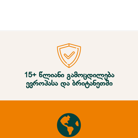
მთავარი
ჩვენ შესახებ
პროდუქტები
კალკულატორი
კონტაქტი
პარტნიორი
გალერეა
15+ წლიანი გამოცდილება
ევროპასა და ბრიტანეთში