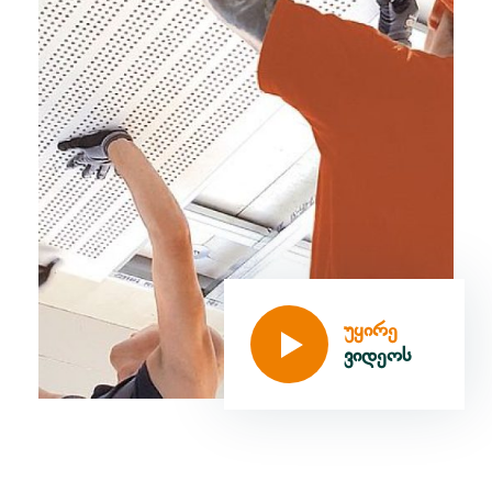
უყირე
ვიდეოს