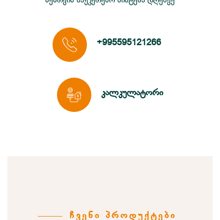
შენთვის საუკეთესო სისტემა დღესვე
+995595121266
კალკულატორი
ᲩᲕᲔᲜᲘ ᲞᲠᲝᲓᲣᲥᲢᲔᲑᲘ